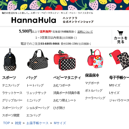
5,500円
送料無料
以上で
*北海道/沖縄離島除く
送料について
1～3営業日以内発送
(土日祝除く)
電話でのご注文
03-6805-9866
受付10時-15時/土日祝除く
保温保冷
スポーツ
バッグ
ベビーマタニティ
母子手帳ケ
マグポーチ
テニスバッグ
トートバッグ
おむつポーチ
Mサイズ
ボトルバッグ
ラケットケース
リュックサック
消臭ポーチ/消臭巾着
Lサイズ
クーラーバッグ
グリップカバー
ミニバッグ
おむつ替えシート
ジャバラケー
スポーツバッグ
ショルダーバッグ
ひざ掛け
スポーツ雑貨
エコバッグ
TOP
>
雑貨
>
お薬手帳ケース
>
Mサイズ