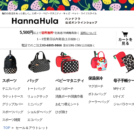
5,500円
送料無料
以上で
*北海道/沖縄離島除く
送料について
1～3営業日以内発送
(土日祝除く)
電話でのご注文
03-6805-9866
受付10時-15時/土日祝除く
保温保冷
スポーツ
バッグ
ベビーマタニティ
母子手帳ケ
マグポーチ
テニスバッグ
トートバッグ
おむつポーチ
Mサイズ
ボトルバッグ
ラケットケース
リュックサック
消臭ポーチ/消臭巾着
Lサイズ
クーラーバッグ
グリップカバー
ミニバッグ
おむつ替えシート
ジャバラケー
スポーツバッグ
ショルダーバッグ
ひざ掛け
スポーツ雑貨
エコバッグ
TOP
>
セール＆アウトレット