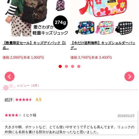
【数量限定セール】キッズデイパック【1
【今だけ送料無料】キッズショルダーバッ
点...
グ...
価格:2,090円(本体 1,900円)
価格:3,740円(本体 3,400円)
レビュー（2件）
総評:
4.5
ミヒケ様
2016/01/23
大きさや柄、ポケットなど、とても使いやすそうで子どもも喜んでます。リュックの
外側にも名前を書ける部分があれば良かったなと思いました。