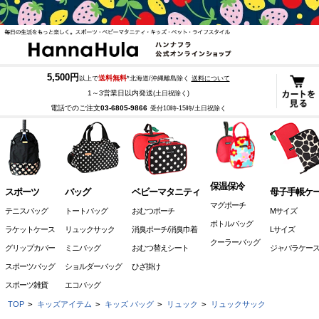
5,500円
送料無料
以上で
*北海道/沖縄離島除く
送料について
1～3営業日以内発送
(土日祝除く)
電話でのご注文
03-6805-9866
受付10時-15時/土日祝除く
保温保冷
スポーツ
バッグ
ベビーマタニティ
母子手帳ケ
マグポーチ
テニスバッグ
トートバッグ
おむつポーチ
Mサイズ
ボトルバッグ
ラケットケース
リュックサック
消臭ポーチ/消臭巾着
Lサイズ
クーラーバッグ
グリップカバー
ミニバッグ
おむつ替えシート
ジャバラケー
スポーツバッグ
ショルダーバッグ
ひざ掛け
スポーツ雑貨
エコバッグ
TOP
>
キッズアイテム
>
キッズ バッグ
>
リュック
>
リュックサック