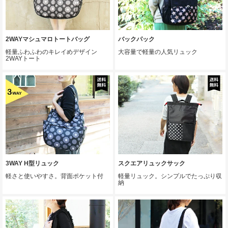
2WAYマシュマロトートバッグ
バックパック
軽量ふわふわのキレイめデザイン
大容量で軽量の人気リュック
2WAYトート
3WAY H型リュック
スクエアリュックサック
軽さと使いやすさ。背面ポケット付
軽量リュック。シンプルでたっぷり収
納