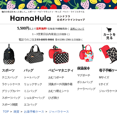
5,500円
送料無料
以上で
*北海道/沖縄離島除く
送料について
1～3営業日以内発送
(土日祝除く)
電話でのご注文
03-6805-9866
受付10時-15時/土日祝除く
保温保冷
スポーツ
バッグ
ベビーマタニティ
母子手帳ケ
マグポーチ
テニスバッグ
トートバッグ
おむつポーチ
Mサイズ
ボトルバッグ
ラケットケース
リュックサック
消臭ポーチ/消臭巾着
Lサイズ
クーラーバッグ
グリップカバー
ミニバッグ
おむつ替えシート
ジャバラケー
スポーツバッグ
ショルダーバッグ
ひざ掛け
スポーツ雑貨
エコバッグ
TOP
>
雑貨
>
お薬手帳ケース
>
ジャバラケース