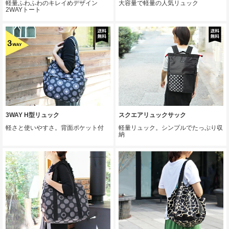
軽量ふわふわのキレイめデザイン
大容量で軽量の人気リュック
2WAYトート
3WAY H型リュック
スクエアリュックサック
軽さと使いやすさ。背面ポケット付
軽量リュック。シンプルでたっぷり収
納