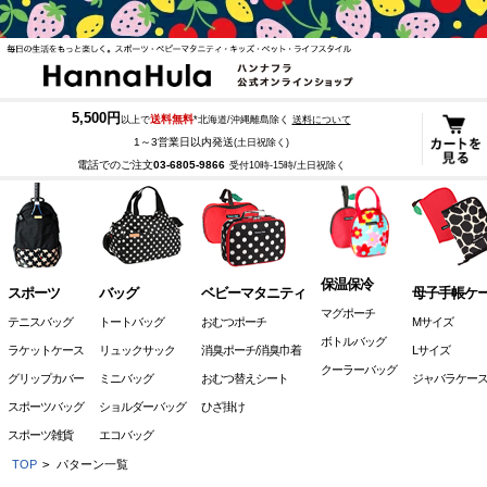
5,500円
送料無料
以上で
*北海道/沖縄離島除く
送料について
1～3営業日以内発送
(土日祝除く)
電話でのご注文
03-6805-9866
受付10時-15時/土日祝除く
保温保冷
スポーツ
バッグ
ベビーマタニティ
母子手帳ケ
マグポーチ
テニスバッグ
トートバッグ
おむつポーチ
Mサイズ
ボトルバッグ
ラケットケース
リュックサック
消臭ポーチ/消臭巾着
Lサイズ
クーラーバッグ
グリップカバー
ミニバッグ
おむつ替えシート
ジャバラケー
スポーツバッグ
ショルダーバッグ
ひざ掛け
スポーツ雑貨
エコバッグ
TOP
>
パターン一覧