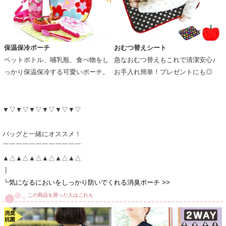
保温保冷ポーチ
おむつ替えシート
ペットボトル、哺乳瓶、食べ物をし
急なおむつ替えもこれで清潔安心♪
っかり保温保冷する可愛いポーチ。
お手入れ簡単！プレゼントにも◎
▼▽▼▽▼▽▼▽▼▽▼▽
バッグと一緒にオススメ！
￣￣￣￣￣￣￣￣￣￣￣￣
▲△▲△▲△▲△▲△▲△
┃
┗
気になるにおいをしっかり防いでくれる消臭ポーチ >>
この商品を買った人はこれも