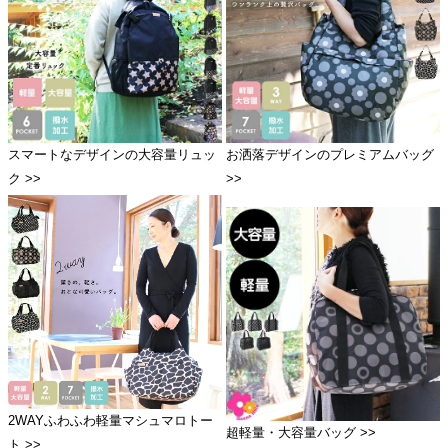
スマートなデザインの大容量リュッ
お洒落デザインのプレミアムバッグ
ク >>
>>
2WAYふわふわ軽量マシュマロトー
超軽量・大容量バッグ >>
ト >>