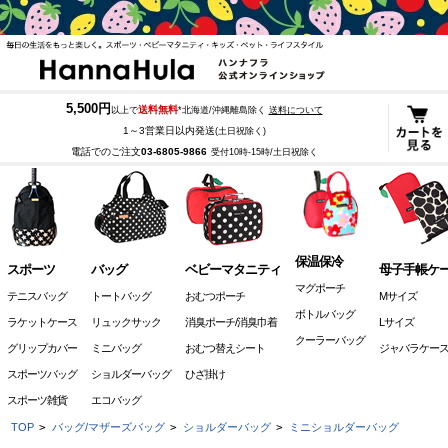
5,500円
送料無料
以上で
*北海道/沖縄離島除く
送料について
1～3営業日以内発送
(土日祝除く)
電話でのご注文
03-6805-9866
受付10時-15時/土日祝除く
保温保冷
スポーツ
バッグ
ベビーマタニティ
母子手帳ケ
マグポーチ
テニスバッグ
トートバッグ
おむつポーチ
Mサイズ
ボトルバッグ
ラケットケース
リュックサック
消臭ポーチ/消臭巾着
Lサイズ
クーラーバッグ
グリップカバー
ミニバッグ
おむつ替えシート
ジャバラケー
スポーツバッグ
ショルダーバッグ
ひざ掛け
スポーツ雑貨
エコバッグ
TOP
>
バッグ/マザーズバッグ
>
ショルダーバッグ
>
ミニショルダーバッグ