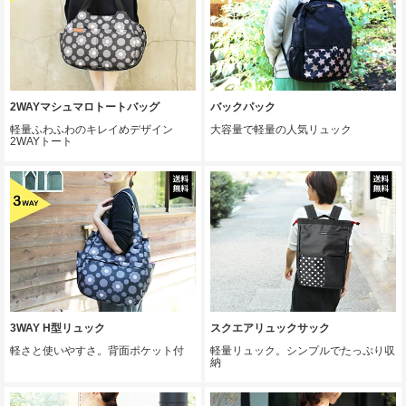
2WAYマシュマロトートバッグ
バックパック
軽量ふわふわのキレイめデザイン
大容量で軽量の人気リュック
2WAYトート
3WAY H型リュック
スクエアリュックサック
軽さと使いやすさ。背面ポケット付
軽量リュック。シンプルでたっぷり収
納