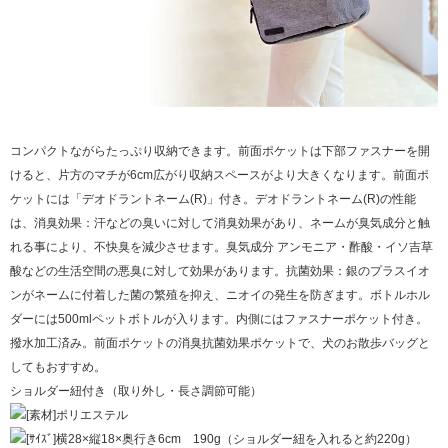
コンパクトながらたっぷり収納できます。前面ポケットは下部ファスナーを開
けると、片方のマチが6cm広がり収納スペースがより大きくなります。前面ポ
ケットには「デオドラントネーム(R)」付き。デオドラントネーム(R)の性能
は、消臭効果：汗などの臭いに対して消臭効果があり、ネームが臭気成分と触
れる事により、不快臭を減少させます。臭気成分 アンモニア・酢酸・イソ吉草
酸などの生活空間の悪臭に対して効果があります。抗菌効果：銀のプラスイオ
ンがネームに付着した菌の繁殖を抑え、ニオイの発生を防ぎます。ボトルホル
ダーには500mlペットボトルが入ります。内側にはファスナーポケット付き。
撥水加工済み。前面ポケットの消臭抗菌効果ポケットで、犬のお散歩バッグと
してもおすすめ。
ショルダー紐付き（取り外し・長さ調節可能）
[素材]ポリエステル
[ｻｲｽﾞ]横28×縦18×奥行き6cm 190g（ショルダー紐を入れると約220g）