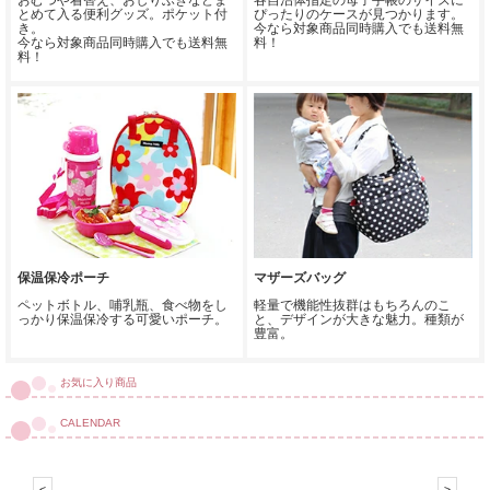
おむつや着替え、おしりふきなどま
各自治体指定の母子手帳のサイズに
とめて入る便利グッズ。ポケット付
ぴったりのケースが見つかります。
き。
今なら対象商品同時購入でも送料無
今なら対象商品同時購入でも送料無
料！
料！
保温保冷ポーチ
マザーズバッグ
ペットボトル、哺乳瓶、食べ物をし
軽量で機能性抜群はもちろんのこ
っかり保温保冷する可愛いポーチ。
と、デザインが大きな魅力。種類が
豊富。
お気に入り商品
CALENDAR