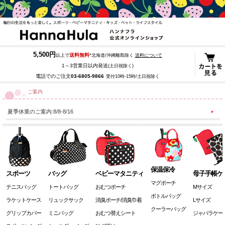
5,500円
送料無料
以上で
*北海道/沖縄離島除く
送料について
1～3営業日以内発送
(土日祝除く)
電話でのご注文
03-6805-9866
受付10時-15時/土日祝除く
ご案内
夏季休業のご案内:8/8-8/16
保温保冷
スポーツ
バッグ
ベビーマタニティ
母子手帳ケ
マグポーチ
テニスバッグ
トートバッグ
おむつポーチ
Mサイズ
ボトルバッグ
ラケットケース
リュックサック
消臭ポーチ/消臭巾着
Lサイズ
クーラーバッグ
グリップカバー
ミニバッグ
おむつ替えシート
ジャバラケー