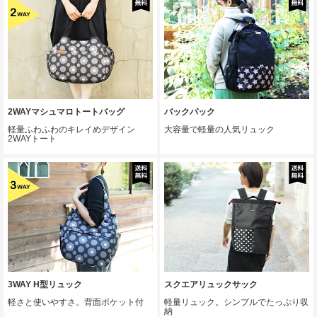
2WAYマシュマロトートバッグ
バックパック
軽量ふわふわのキレイめデザイン
大容量で軽量の人気リュック
2WAYトート
3WAY H型リュック
スクエアリュックサック
軽さと使いやすさ。背面ポケット付
軽量リュック。シンプルでたっぷり収
納