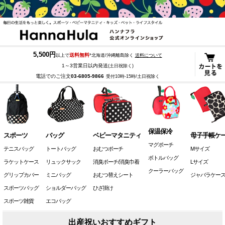
5,500円
送料無料
以上で
*北海道/沖縄離島除く
送料について
1～3営業日以内発送
(土日祝除く)
電話でのご注文
03-6805-9866
受付10時-15時/土日祝除く
保温保冷
スポーツ
バッグ
ベビーマタニティ
母子手帳ケ
マグポーチ
テニスバッグ
トートバッグ
おむつポーチ
Mサイズ
ボトルバッグ
ラケットケース
リュックサック
消臭ポーチ/消臭巾着
Lサイズ
クーラーバッグ
グリップカバー
ミニバッグ
おむつ替えシート
ジャバラケー
スポーツバッグ
ショルダーバッグ
ひざ掛け
スポーツ雑貨
エコバッグ
出産祝いおすすめギフト