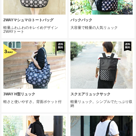
2WAYマシュマロトートバッグ
バックパック
軽量ふわふわのキレイめデザイン
大容量で軽量の人気リュック
2WAYトート
3WAY H型リュック
スクエアリュックサック
軽さと使いやすさ。背面ポケット付
軽量リュック。シンプルでたっぷり収
納