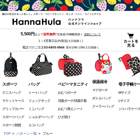
5,500円
送料無料
以上で
*北海道/沖縄離島除く
送料について
1～3営業日以内発送
(土日祝除く)
電話でのご注文
03-6805-9866
受付10時-15時/土日祝除く
保温保冷
スポーツ
バッグ
ベビーマタニティ
母子手帳ケ
マグポーチ
テニスバッグ
トートバッグ
おむつポーチ
Mサイズ
ボトルバッグ
ラケットケース
リュックサック
消臭ポーチ/消臭巾着
Lサイズ
クーラーバッグ
グリップカバー
ミニバッグ
おむつ替えシート
ジャバラケー
スポーツバッグ
ショルダーバッグ
ひざ掛け
スポーツ雑貨
エコバッグ
TOP
>
パターン一覧
>
ブルー