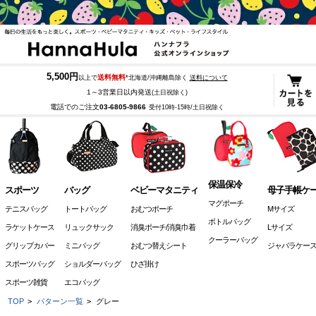
5,500円
送料無料
以上で
*北海道/沖縄離島除く
送料について
1～3営業日以内発送
(土日祝除く)
電話でのご注文
03-6805-9866
受付10時-15時/土日祝除く
保温保冷
スポーツ
バッグ
ベビーマタニティ
母子手帳ケ
マグポーチ
テニスバッグ
トートバッグ
おむつポーチ
Mサイズ
ボトルバッグ
ラケットケース
リュックサック
消臭ポーチ/消臭巾着
Lサイズ
クーラーバッグ
グリップカバー
ミニバッグ
おむつ替えシート
ジャバラケー
スポーツバッグ
ショルダーバッグ
ひざ掛け
スポーツ雑貨
エコバッグ
TOP
>
パターン一覧
>
グレー