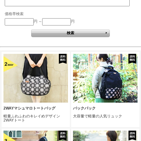
価格帯検索
円 ～
円
2WAYマシュマロトートバッグ
バックパック
軽量ふわふわのキレイめデザイン
大容量で軽量の人気リュック
2WAYトート