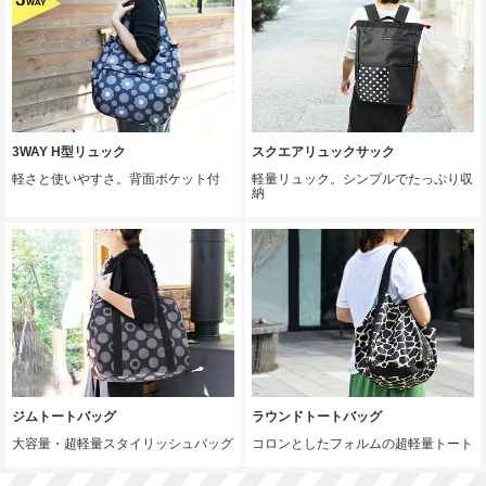
3WAY H型リュック
スクエアリュックサック
軽さと使いやすさ。背面ポケット付
軽量リュック。シンプルでたっぷり収
納
ジムトートバッグ
ラウンドトートバッグ
大容量・超軽量スタイリッシュバッグ
コロンとしたフォルムの超軽量トート