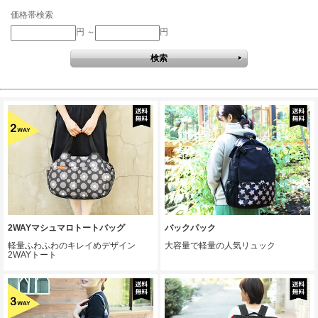
価格帯検索
円 ～
円
2WAYマシュマロトートバッグ
バックパック
軽量ふわふわのキレイめデザイン
大容量で軽量の人気リュック
2WAYトート