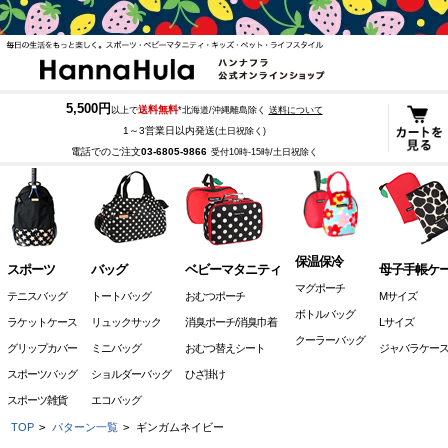
5,500円
送料無料
以上で
*北海道/沖縄離島除く
送料について
1～3営業日以内発送
(土日祝除く)
電話でのご注文
03-6805-9866
受付10時-15時/土日祝除く
保温保冷
スポーツ
バッグ
ベビーマタニティ
母子手帳ケ
マグポーチ
テニスバッグ
トートバッグ
おむつポーチ
Mサイズ
ボトルバッグ
ラケットケース
リュックサック
消臭ポーチ/消臭巾着
Lサイズ
クーラーバッグ
グリップカバー
ミニバッグ
おむつ替えシート
ジャバラケー
スポーツバッグ
ショルダーバッグ
ひざ掛け
スポーツ雑貨
エコバッグ
TOP
>
パターン一覧
>
ギンガムネイビー