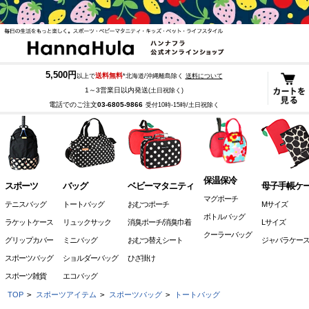
5,500円
送料無料
以上で
*北海道/沖縄離島除く
送料について
1～3営業日以内発送
(土日祝除く)
電話でのご注文
03-6805-9866
受付10時-15時/土日祝除く
保温保冷
スポーツ
バッグ
ベビーマタニティ
母子手帳ケ
マグポーチ
テニスバッグ
トートバッグ
おむつポーチ
Mサイズ
ボトルバッグ
ラケットケース
リュックサック
消臭ポーチ/消臭巾着
Lサイズ
クーラーバッグ
グリップカバー
ミニバッグ
おむつ替えシート
ジャバラケー
スポーツバッグ
ショルダーバッグ
ひざ掛け
スポーツ雑貨
エコバッグ
TOP
>
スポーツアイテム
>
スポーツバッグ
>
トートバッグ