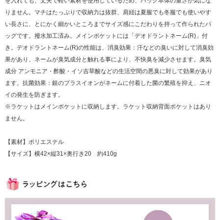
を入れても、丈夫で軽い素材を使用しているため、バッグ本体の重さが気にな
りません。マチはたっぷりで収納力は抜群、肩紐は夏服でも冬服でも使いやす
い長さに、とにかく細かいところまでサイズ感にこだわりを持って作られたバ
ッグです。撥水加工済み。メインポケットには「デオドラントネーム(R)」付
き。デオドラントネーム(R)の性能は、消臭効果：汗などの臭いに対して消臭効
果があり、ネームが臭気成分と触れる事により、不快臭を減少させます。臭気
成分 アンモニア・酢酸・イソ吉草酸などの生活空間の悪臭に対して効果があり
ます。抗菌効果：銀のプラスイオンがネームに付着した菌の繁殖を抑え、ニオ
イの発生を防ぎます。
※ラケットはメインポケットに収納します。ラケット収納背面ポケットはあり
ません。
【素材】ポリエステル
【サイズ】横42×縦31×奥行き20 約410g