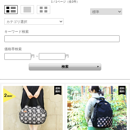
1 / 1ページ
（全2件）
キーワード検索
価格帯検索
円 ～
円