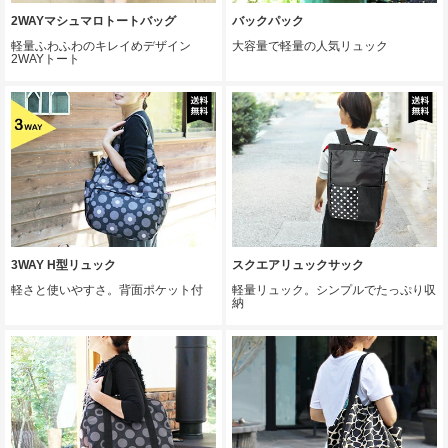
2WAYマシュマロトートバッグ
バックパック
軽量ふわふわのキレイめデザイン
大容量で軽量の人気リュック
2WAYトート
3WAY H型リュック
スクエアリュックサック
軽さと使いやすさ。背面ポケット付
軽量リュック。シンプルでたっぷり収
納