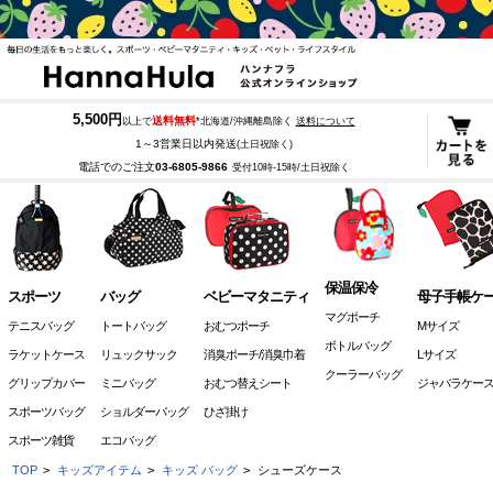
5,500円
送料無料
以上で
*北海道/沖縄離島除く
送料について
1～3営業日以内発送
(土日祝除く)
電話でのご注文
03-6805-9866
受付10時-15時/土日祝除く
保温保冷
スポーツ
バッグ
ベビーマタニティ
母子手帳ケ
マグポーチ
テニスバッグ
トートバッグ
おむつポーチ
Mサイズ
ボトルバッグ
ラケットケース
リュックサック
消臭ポーチ/消臭巾着
Lサイズ
クーラーバッグ
グリップカバー
ミニバッグ
おむつ替えシート
ジャバラケー
スポーツバッグ
ショルダーバッグ
ひざ掛け
スポーツ雑貨
エコバッグ
TOP
>
キッズアイテム
>
キッズ バッグ
>
シューズケース