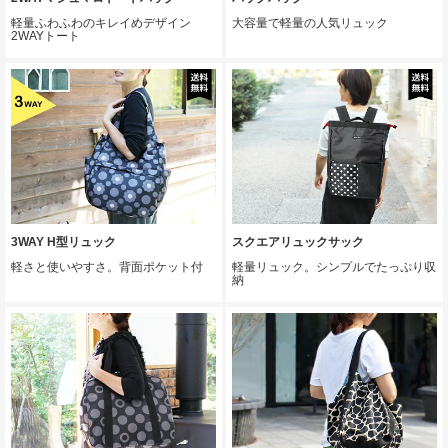
軽量ふわふわのキレイめデザイン
大容量で軽量の人気リュック
2WAYトート
3WAY H型リュック
スクエアリュックサック
軽さと使いやすさ。背面ポケット付
軽量リュック。シンプルでたっぷり収
納