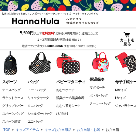
5,500円
送料無料
以上で
*北海道/沖縄離島除く
送料について
1～3営業日以内発送
(土日祝除く)
電話でのご注文
03-6805-9866
受付10時-15時/土日祝除く
保温保冷
スポーツ
バッグ
ベビーマタニティ
母子手帳ケ
マグポーチ
テニスバッグ
トートバッグ
おむつポーチ
Mサイズ
ボトルバッグ
ラケットケース
リュックサック
消臭ポーチ/消臭巾着
Lサイズ
クーラーバッグ
グリップカバー
ミニバッグ
おむつ替えシート
ジャバラケー
スポーツバッグ
ショルダーバッグ
ひざ掛け
スポーツ雑貨
エコバッグ
TOP
>
キッズアイテム
>
キッズお弁当用品
>
お弁当箱・お箸
>
お弁当箱