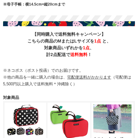
※母子手帳：横14.5cm×縦20cmまで