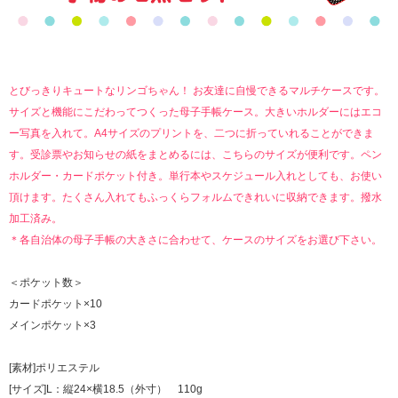
とびっきりキュートなリンゴちゃん！ お友達に自慢できるマルチケースです。
サイズと機能にこだわってつくった母子手帳ケース。
大きいホルダーにはエコ
ー写真を入れて。A4サイズのプリントを、二つに折っていれることができま
す。受診票やお知らせの紙をまとめるには、こちらのサイズが便利です。ペン
ホルダー・カードポケット付き。単行本やスケジュール入れとしても、お使い
頂けます。たくさん入れてもふっくらフォルムできれいに収納できます。撥水
加工済み。
＊各自治体の母子手帳の大きさに合わせて、ケースのサイズをお選び下さい。
＜ポケット数＞
カードポケット×10
メインポケット×3
[素材]ポリエステル
[サイズ]L：縦24×横18.5（外寸） 110g