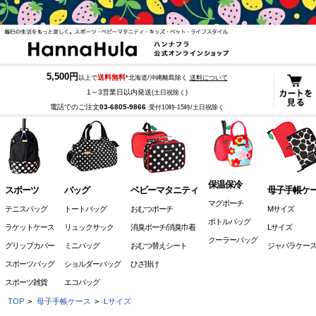
5,500円
送料無料
以上で
*北海道/沖縄離島除く
送料について
1～3営業日以内発送
(土日祝除く)
電話でのご注文
03-6805-9866
受付10時-15時/土日祝除く
保温保冷
スポーツ
バッグ
ベビーマタニティ
母子手帳ケ
マグポーチ
テニスバッグ
トートバッグ
おむつポーチ
Mサイズ
ボトルバッグ
ラケットケース
リュックサック
消臭ポーチ/消臭巾着
Lサイズ
クーラーバッグ
グリップカバー
ミニバッグ
おむつ替えシート
ジャバラケー
スポーツバッグ
ショルダーバッグ
ひざ掛け
スポーツ雑貨
エコバッグ
TOP
>
母子手帳ケース
>
Lサイズ